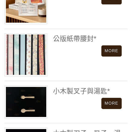
公版紙帶腰封*
小木製叉子與湯匙*