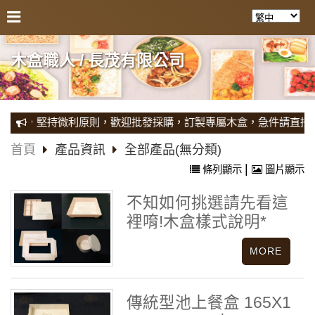
木盒職人 / 長茂有限公司
銷，堅持微利原則，歡迎批發採購，訂製專屬木盒，急件請直接來電專
首頁
產品資訊
全部產品(無分類)
|
條列顯示
圖片顯示
不知如何挑選請先看這
裡唷!木盒樣式說明*
傳統型池上餐盒 165X1