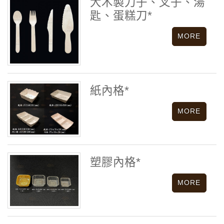
大木製刀子、叉子、湯
匙、蛋糕刀*
紙內格*
塑膠內格*