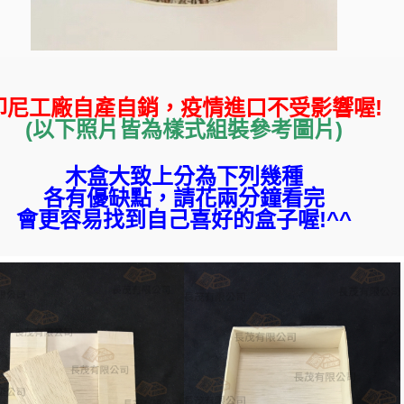
印尼工廠自產自銷，疫情進口不受影響喔!
(以下照片皆為樣式組裝參考圖片)
木盒大致上分為下列幾種
各有優缺點，請花兩分鐘看完
會更容易找到自己喜好的盒子喔!^^