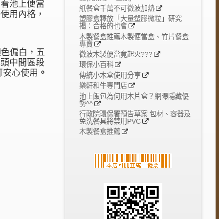
您看池上便當
紙餐盒千萬不可微波加熱
外使用內格，
塑膠盒釋放「大量塑膠微粒」研究
揭：合格的也會
木製餐盒推薦木製便當盒、竹片餐盒
專賣
顏色偏白，五
微波木製便當竟起火???
木頭中間區段
環保小百科
。
可安心使用
傳統小木盒使用分享
樂軒和牛專門店
池上飯包為何用木片盒？網曝隱藏優
勢^^
行政院環保署預告草案 包材、容器及
免洗餐具將禁用PVC
木製餐盒推薦