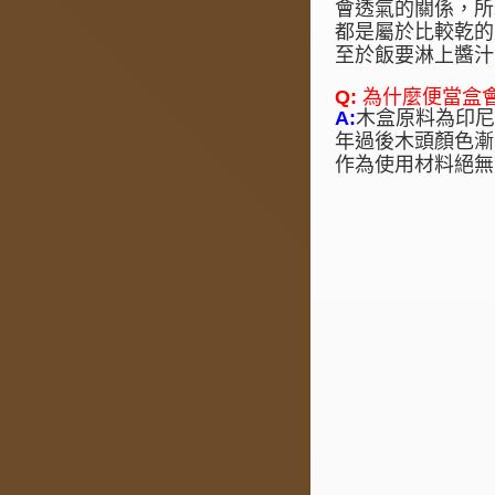
會透氣的關係，所
都是屬於比較乾的
至於飯要淋上醬汁
Q:
為什麼便當盒
A:
木盒原料為印
年過後木頭顏色漸
作為使用材料絕無