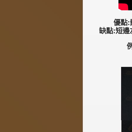
優點
缺點:短