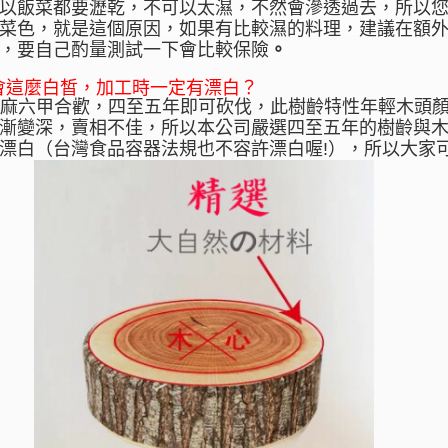
以飯菜都要瀝乾，不可以太濕，不然會滲透過去，所以
菜色，就是這個原因，如果有比較濕的料理，建議在額
。
，要自己酌量測試一下會比較保險
會這麼白皙，加工時一定有漂白？
尼麻六甲合歡，四至五年即可砍伐，此樹齡特性年輕木頭
漸變深，賣相不佳，所以本公司嚴選四至五年的樹齡與
漂白（台灣食品容器法規也不容許漂白喔!），所以大家