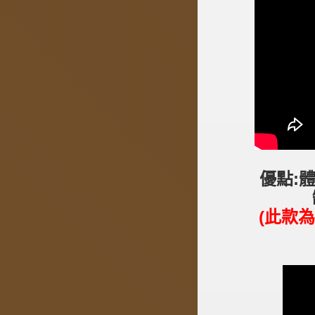
優點:
(此款