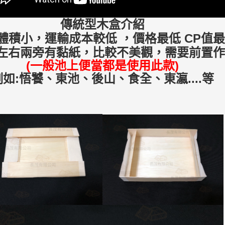
傳統型木盒介紹
:體積小，運輸成本較低 ，價格最低 CP值
邊左右兩旁有黏紙，比較不美觀，需要前置
(一般池上便當都是使用此款)
例如:悟饕、東池、後山、食全、東瀛....等