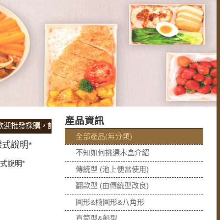
產品資訊
發採購，訂製專屬木盒，急件請直接來電專屬人員馬上為您服務，也可
全部產品(無分類)
式說明*
不知如何挑選木盒介紹
式說明*
傳統型 (池上便當使用)
翻款型 (由傳統型改良)
圓形&橢圓形&八角形
直筒型&船型