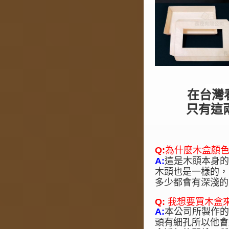
在台灣
只有這
Q:
為什麼木盒顏色
A:
這是木頭本身
木頭也是一樣的，
多少都會有深淺的
Q:
我想要買木盒
A:
本公司所製作
頭有細孔所以他會