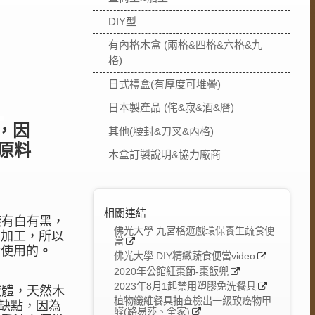
DIY型
有內格木盒 (兩格&四格&六格&九
格)
日式禮盒(有厚度可堆疊)
日本製產品 (侘&寂&酒&曆)
，因
其他(腰封&刀叉&內格)
原料
木盒訂製說明&協力廠商
相關連結
樣有白有黑，
佛光大學 九宮格遊戲環保養生蔬食便
白加工，所以
當
。
響使用的
佛光大學 DIY精緻蔬食便當video
2020年公館紅棗節-棗飯兜
2023年8月1起禁用塑膠免洗餐具
液體，天然
木
植物纖維餐具抽查檢出一級致癌物甲
缺點，因為
醛(路易莎、全家)