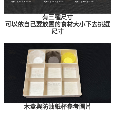
有三種尺寸
可以依自己要放置的食材大小下去挑選
尺寸
木盒與防油紙杯參考圖片