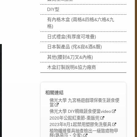
DIY型
有內格木盒 (兩格&四格&六格&九
格)
日式禮盒(有厚度可堆疊)
日本製產品 (侘&寂&酒&曆)
其他(腰封&刀叉&內格)
木盒訂製說明&協力廠商
相關連結
佛光大學 九宮格遊戲環保養生蔬食便
當
佛光大學 DIY精緻蔬食便當video
2020年公館紅棗節-棗飯兜
2023年8月1起禁用塑膠免洗餐具
植物纖維餐具抽查檢出一級致癌物甲
醛(路易莎、全家)