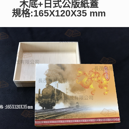
木底+日式公版紙蓋
規格:165X120X35 mm