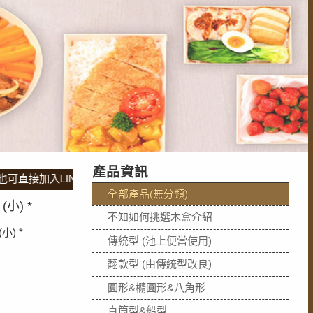
產品資訊
入LINE溝通喔!※※※印尼工廠自產自銷，堅持微利原則，歡迎批
全部產品(無分類)
小) *
不知如何挑選木盒介紹
小) *
傳統型 (池上便當使用)
翻款型 (由傳統型改良)
圓形&橢圓形&八角形
直筒型&船型