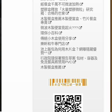
紙餐盒千萬不可微波加熱
塑膠盒釋放「大量塑膠微粒」研究
揭：合格的也會
木製餐盒推薦木製便當盒、竹片餐盒
專賣
微波木製便當竟起火???
環保小百科
傳統小木盒使用分享
樂軒和牛專門店
池上飯包為何用木片盒？網曝隱藏優
勢^^
行政院環保署預告草案 包材、容器及
免洗餐具將禁用PVC
木製餐盒推薦