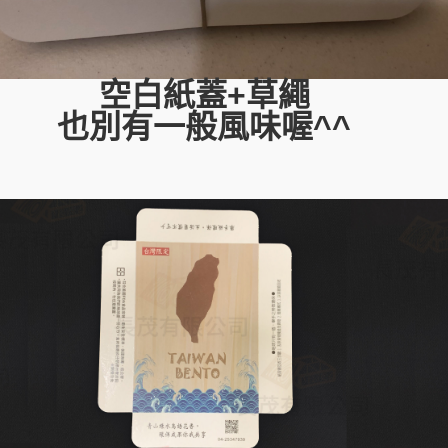
空白紙蓋+草繩
也別有一般風味喔^^