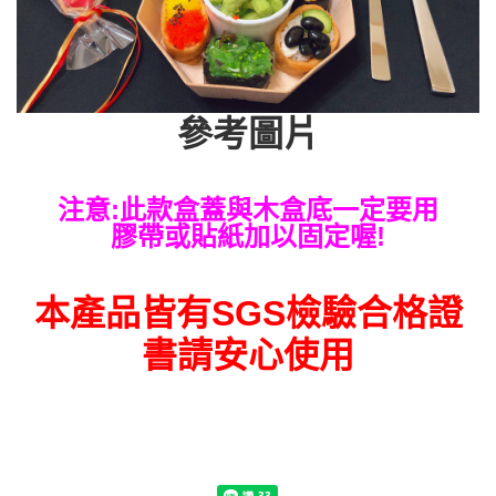
參考圖片
注意:此款盒蓋與木盒底一定要用
膠帶或貼紙加以固定喔!
本產品皆有SGS檢驗合格證
書請安心使用