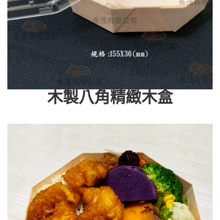
木製八角精緻木盒