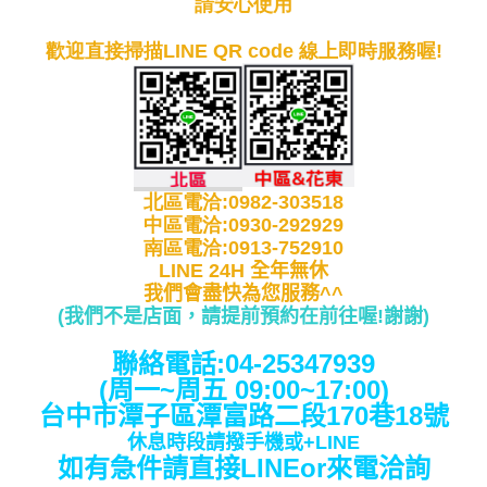
請安心使用
歡迎直接掃描LINE QR code 線上即時服務喔!
北區電洽:0982-303518
中區電洽:0930-292929
南區電洽:0913-752910
LINE 24H 全年無休
我們會盡快為您服務^^
(我們不是店面，請提前預約在前往喔!謝謝
)
聯絡電話:04-25347939
(周一~周五 09:00~17:00)
台中市潭子區潭富路二段170巷18號
休息時段請撥手機或+LINE
如有急件請直接LINEor來電洽詢