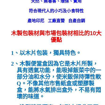
天然、無毒害、環保、實用
符合現代人的小巧及小食特性
產地印尼 工廠直營 自產自銷
木製包裝材與市場包裝材相比的10大
優點
1、
以木片包装
，
獨具特色
。
2、
木製便當盒因為它是木片所製
，
具有透氣功能
，
能吸掉飯菜中的一
部分油和水分
，
使米飯保持彈性軟
Q
。
不像其他市售紙盒或塑膠製
盒
，
能將水氣排出盒外
，
不易有悶
壞的味道
。