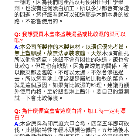
一樣的，因為我們的產品沒有使用任何化學藥
劑，也沒有任何漂白加工，所以多少都會有深淺
的問題，您仔細看就可以知道那是木頭本身的紋
。
路，不影響使用的
Q:
我想要買木盒來盛裝湯品或比較濕的菜可以
嗎?
A:
本公司所製作的木製包材，以環保優先考量，
無上塑膠膜，故無法承裝液體，天然
木頭有細孔
所以他會透氣，米飯不會有悶住的味道，飯也會
比較Q，但是也有缺點，因為會透氣的關係，所
以飯菜都要瀝乾，不可以太濕，不然會滲透過
去，所以您看池上便當都是屬於比較乾的菜色，
就是這個原因，如果有比較濕的料理，建議再額
外使用內格，至於飯要淋上醬汁，要自己酌量測
。
試一下會比較保險
Q:
為什麼便當盒會這麼白皙，加工時一定有漂
白？
A:
木盒原料為印尼麻六甲合歡，四至五年即可砍
伐，此樹齡特性年輕木頭顏色偏白，五年過後木