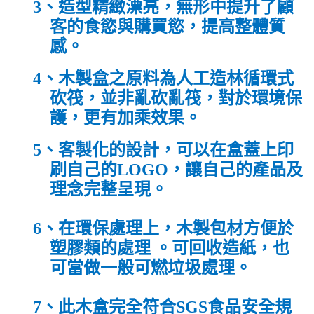
3、
造型精緻漂亮
，
無形中提升了顧
客的食慾與購買慾
，
提高整體質
感
。
4、
木製盒之原料為人工造林循環式
砍筏
，並非亂砍亂筏
，
對於環境保
護
，
更有加乘效果
。
5、
客製化的設計
，
可以在盒蓋上印
刷自己的LOGO
，
讓自己的產品及
理念完整呈現。
6、
在環保處理上
，
木製包材方便於
塑膠類的處理 。
可回收造紙
，
也
可當做一般可燃垃圾處理
。
7、
此木盒完全符合
SGS
食品安全規