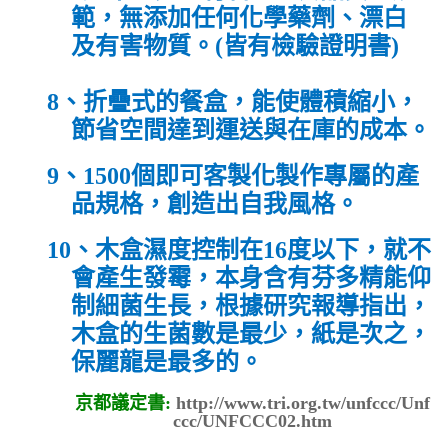
範
，
無添加任何化學藥劑、漂白
及有害物質
。
(皆有檢驗證明書)
8、
折疊式的餐盒
，
能使體積縮小
，
節省空間達到運送與在庫的成本
。
9、1500
個即可客製化製作專屬的產
品規格
，
創造出自我風格
。
10、
木盒濕度控制在
16
度以下，就不
會產生發霉，本身含有芬多精能仰
制細菌生長，根據研究報導指出，
木盒的生菌數是最少，紙是次之，
保麗龍是最多的。
京都議定書:
http://www.tri.org.tw/unfccc/Unf
ccc/UNFCCC02.htm