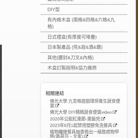
DIY型
有內格木盒 (兩格&四格&六格&九
格)
日式禮盒(有厚度可堆疊)
日本製產品 (侘&寂&酒&曆)
其他(腰封&刀叉&內格)
木盒訂製說明&協力廠商
相關連結
佛光大學 九宮格遊戲環保養生蔬食便
當
佛光大學 DIY精緻蔬食便當video
2020年公館紅棗節-棗飯兜
2023年8月1起禁用塑膠免洗餐具
植物纖維餐具抽查檢出一級致癌物甲
醛(路易莎、全家)