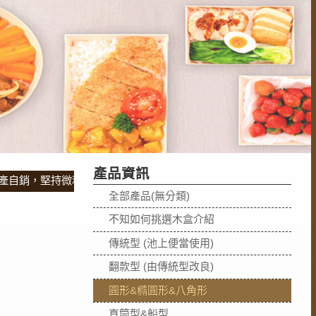
產品資訊
銷，堅持微利原則，歡迎批發採購，訂製專屬木盒，急件請直接來電專
全部產品(無分類)
不知如何挑選木盒介紹
傳統型 (池上便當使用)
翻款型 (由傳統型改良)
圓形&橢圓形&八角形
直筒型&船型