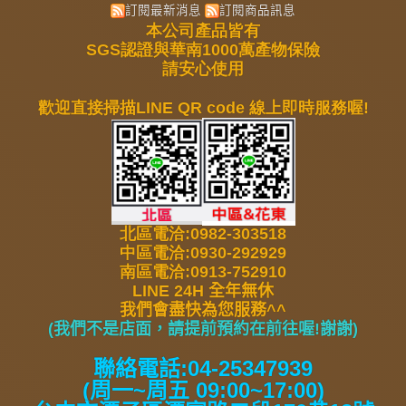
訂閱最新消息
訂閱商品訊息
本公司產品皆有
SGS認證與華南1000萬產物保險
請安心使用
歡迎直接掃描LINE QR code 線上即時服務喔!
北區電洽:0982-303518
中區電洽:0930-292929
南區電洽:0913-752910
LINE 24H 全年無休
我們會盡快為您服務^^
(我們不是店面，請提前預約在前往喔!謝謝
)
聯絡電話:04-25347939
(周一~周五 09:00~17:00)