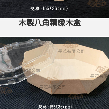
木製八角精緻木盒