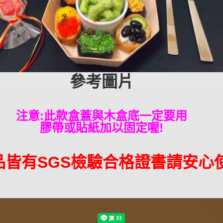
參考圖片
注意:此款盒蓋與木盒底一定要用
膠帶或貼紙加以固定喔!
品皆有SGS檢驗合格證書請安心