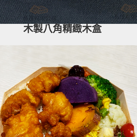
木製八角精緻木盒