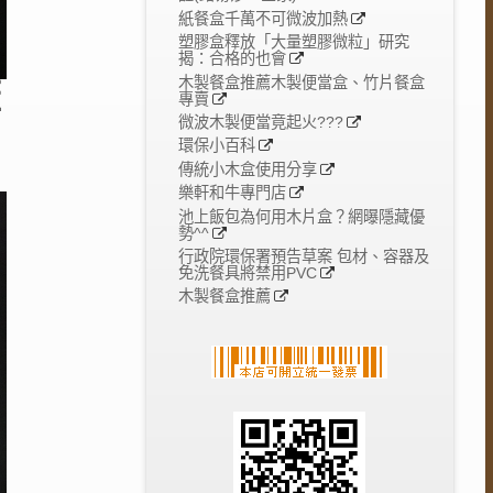
紙餐盒千萬不可微波加熱
塑膠盒釋放「大量塑膠微粒」研究
揭：合格的也會
木製餐盒推薦木製便當盒、竹片餐盒
蓋
專賣
微波木製便當竟起火???
環保小百科
傳統小木盒使用分享
樂軒和牛專門店
池上飯包為何用木片盒？網曝隱藏優
勢^^
行政院環保署預告草案 包材、容器及
免洗餐具將禁用PVC
木製餐盒推薦