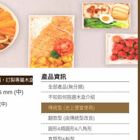
產品資訊
製專屬木盒，急件請直接來電專屬人員馬上為您服務，也可直接加入L
全部產品(無分類)
 mm (中)
不知如何挑選木盒介紹
(中)
傳統型 (池上便當使用)
翻款型 (由傳統型改良)
圓形&橢圓形&八角形
直筒型&船型