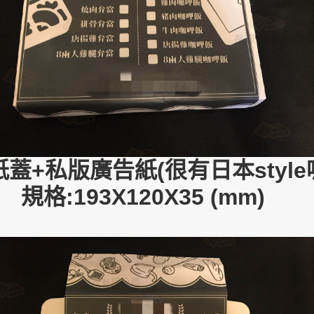
蓋+私版廣告紙(很有日本style喔
規格:193X120X35 (mm)