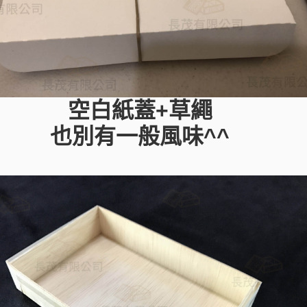
空白紙蓋+草繩
也別有一般風味^^