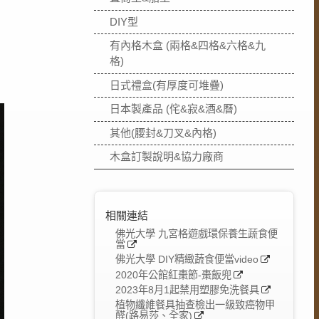
DIY型
有內格木盒 (兩格&四格&六格&九
格)
日式禮盒(有厚度可堆疊)
日本製產品 (侘&寂&酒&曆)
其他(腰封&刀叉&內格)
木盒訂製說明&協力廠商
相關連結
佛光大學 九宮格遊戲環保養生蔬食便
當
佛光大學 DIY精緻蔬食便當video
2020年公館紅棗節-棗飯兜
2023年8月1起禁用塑膠免洗餐具
植物纖維餐具抽查檢出一級致癌物甲
醛(路易莎、全家)